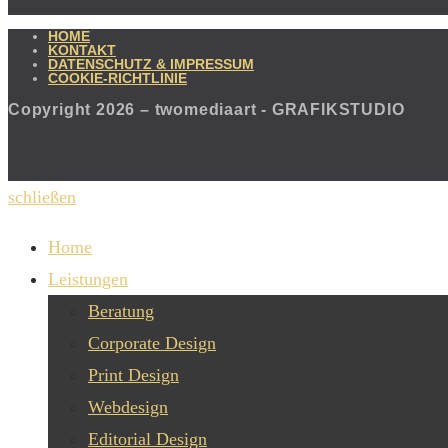
HOME
KONTAKT
DATENSCHUTZ & IMPRESSUM
COOKIE-RICHTLINIE
Copyright 2026 – twomediaart - GRAFIKSTUDIO
schließen
Home
Leistungen
Beratung
Corporate Design
Print Design
Webdesign
Editorial Design